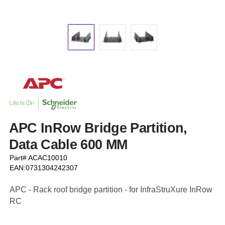
APC InRow Bridge Partition,
Data Cable 600 MM
Part# ACAC10010
EAN:0731304242307
APC - Rack roof bridge partition - for InfraStruXure InRow
RC