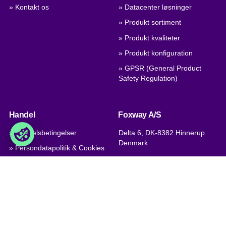
» Kontakt os
» Datacenter løsninger
» Produkt sortiment
» Produkt kvaliteter
» Produkt konfiguration
» GPSR (General Product
Safety Regulation)
Handel
Foxway A/S
» Handelsbetingelser
Delta 6, DK-8382 Hinnerup
Denmark
» Persondatapolitik & Cookies
» Virksomhedscertifikat, PDF
VAT: DK 1875 9136
Phone:
+45 8698 8660