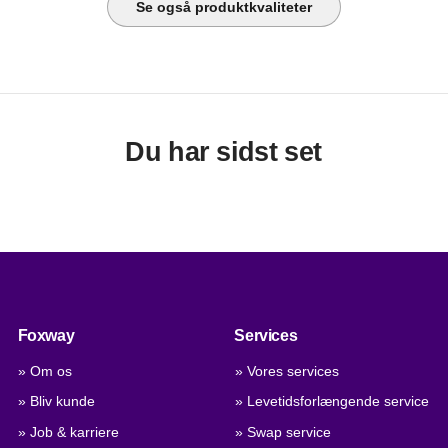
Se også produktkvaliteter
Du har sidst set
Foxway
Services
» Om os
» Vores services
» Bliv kunde
» Levetidsforlængende service
» Job & karriere
» Swap service