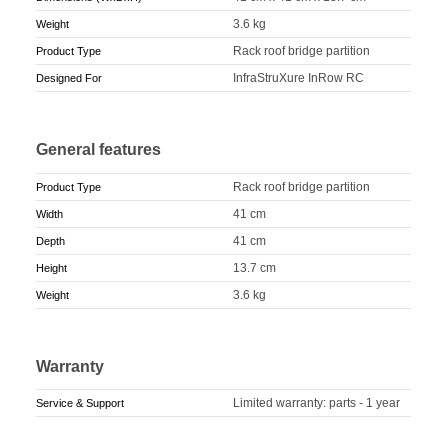
3.6 kg
Weight
Rack roof bridge partition
Product Type
InfraStruXure InRow RC
Designed For
General features
Rack roof bridge partition
Product Type
41 cm
Width
41 cm
Depth
13.7 cm
Height
3.6 kg
Weight
Warranty
Limited warranty: parts - 1 year
Service & Support