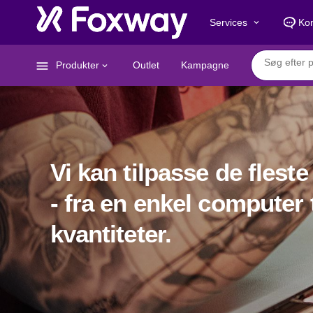
Services
Kon
keyboard_arrow_down
menu
Produkter
Outlet
Kampagne
keyboard_arrow_down
Vi kan tilpasse de fleste
- fra en enkel computer t
kvantiteter.