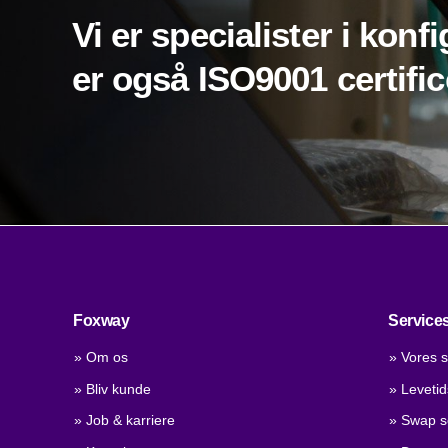
Vi er specialister i konfi
er også ISO9001 certific
Foxway
Service
» Om os
» Vores s
» Bliv kunde
» Leveti
» Job & karriere
» Swap s