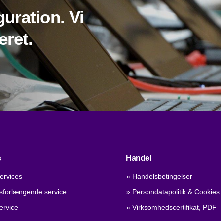
guration. Vi
eret.
s
Handel
ervices
» Handelsbetingelser
dsforlængende service
» Persondatapolitik & Cookies
ervice
» Virksomhedscertifikat, PDF