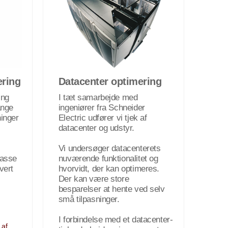
ring
Datacenter optimering
ing
I tæt samarbejde med
ange
ingeniører fra Schneider
inger
Electric udfører vi tjek af
datacenter og udstyr.
Vi undersøger datacenterets
passe
nuværende funktionalitet og
vert
hvorvidt, der kan optimeres.
Der kan være store
besparelser at hente ved selv
små tilpasninger.
I forbindelse med et datacenter-
 af