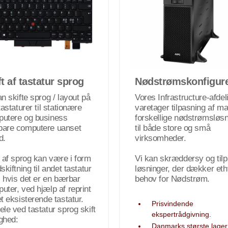
ft af tastatur sprog
Nødstrømskonfigure
an skifte sprog / layout på
Vores Infrastructure-afdel
tastaturer til stationære
varetager tilpasning af m
utere og business
forskellige nødstrømsløsn
are computere uanset
til både store og små
d.
virksomheder.
t af sprog kan være i form
Vi kan skræddersy og til
skiftning til andet tastatur
løsninger, der dækker eth
r, hvis det er en bærbar
behov for Nødstrøm.
uter, ved hjælp af reprint
et eksisterende tastatur.
Prisvindende
ele ved tastatur sprog skift
ekspertrådgivning.
ghed:
Danmarks største lager