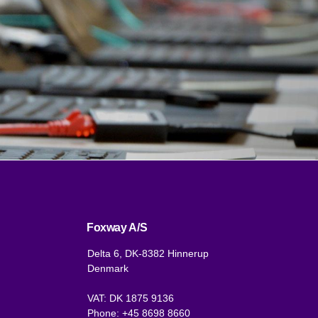
Foxway A/S
Delta 6, DK-8382 Hinnerup
Denmark
VAT: DK 1875 9136
Phone:
+45 8698 8660