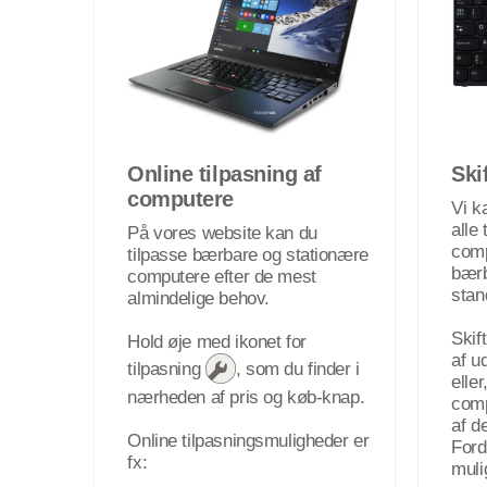
Online tilpasning af
Ski
computere
Vi k
alle 
På vores website kan du
comp
tilpasse bærbare og stationære
bærb
computere efter de mest
stan
almindelige behov.
Skif
Hold øje med ikonet for
af ud
tilpasning
, som du finder i
elle
nærheden af pris og køb-knap.
comp
af d
Online tilpasningsmuligheder er
Ford
fx:
muli