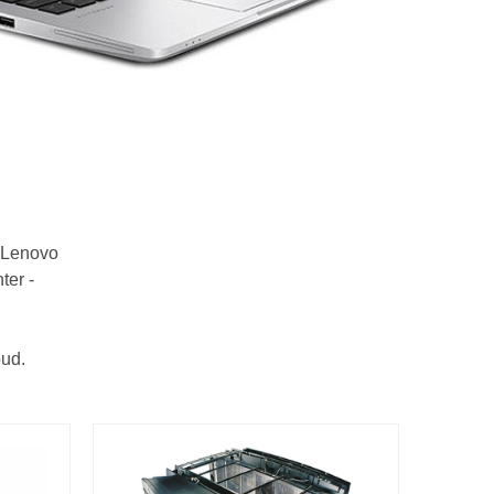
x Lenovo
ter -
bud.