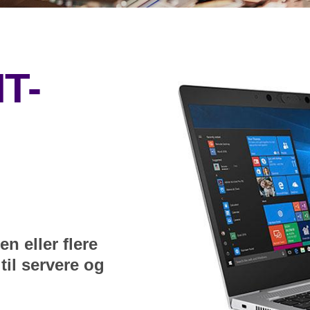
IT-
s
en eller flere
il servere og