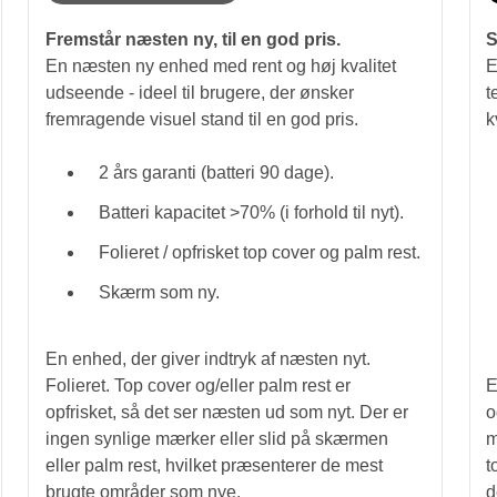
Fremstår næsten ny, til en god pris.
S
En næsten ny enhed med rent og høj kvalitet
E
udseende - ideel til brugere, der ønsker
t
fremragende visuel stand til en god pris.
k
2 års garanti (batteri 90 dage).
Batteri kapacitet >70% (i forhold til nyt).
Folieret / opfrisket top cover og palm rest.
Skærm som ny.
En enhed, der giver indtryk af næsten nyt.
Folieret. Top cover og/eller palm rest er
E
opfrisket, så det ser næsten ud som nyt. Der er
o
ingen synlige mærker eller slid på skærmen
m
eller palm rest, hvilket præsenterer de mest
t
brugte områder som nye.
d