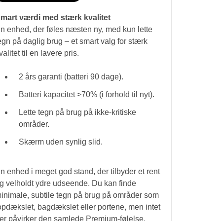
mart værdi med stærk kvalitet
n enhed, der føles næsten ny, med kun lette
egn på daglig brug – et smart valg for stærk
valitet til en lavere pris.
2 års garanti (batteri 90 dage).
Batteri kapacitet >70% (i forhold til nyt).
Lette tegn på brug på ikke-kritiske
områder.
Skærm uden synlig slid.
n enhed i meget god stand, der tilbyder et rent
g velholdt ydre udseende. Du kan finde
inimale, subtile tegn på brug på områder som
opdækslet, bagdækslet eller portene, men intet
er påvirker den samlede Premium-følelse.