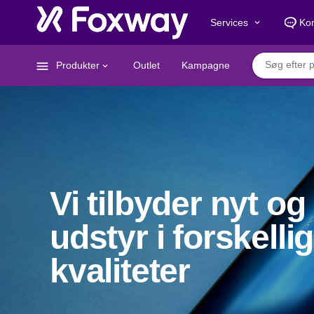
Services
Kon
keyboard_arrow_down
menu
Produkter
Outlet
Kampagne
keyboard_arrow_down
Vi tilbyder nyt og 
udstyr i forskelli
kvaliteter