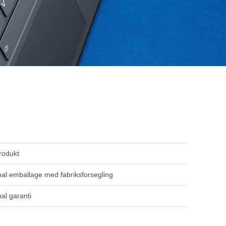
rodukt
nal emballage med fabriksforsegling
nal garanti