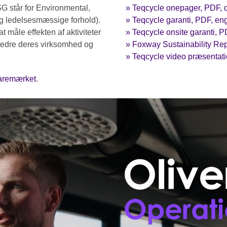
G står for Environmental,
» Teqcycle onepager, PDF, 
g ledelsesmæssige forhold).
» Teqcycle garanti, PDF, en
 at måle effekten af aktiviteter
» Teqcycle onsite garanti, 
rbedre deres virksomhed og
» Foxway Sustainability Re
» Teqcycle video præsentation
varemærket
.