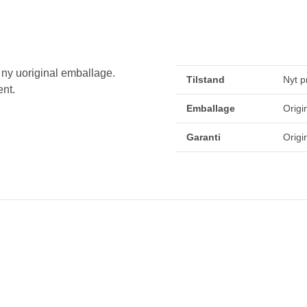
 ny uoriginal emballage.
Tilstand
Nyt p
nt.
Emballage
Origi
Garanti
Origi