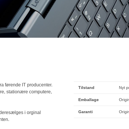
ra førende IT producenter.
Tilstand
Nyt p
re, stationære computere,
Emballage
Origi
Garanti
Origi
ideresælges i orginal
nten.