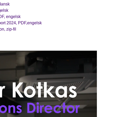
dansk
gelsk
PDF, engelsk
port 2024, PDF,engelsk
, zip-fil