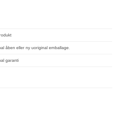
rodukt
nal åben eller ny uoriginal emballage.
nal garanti