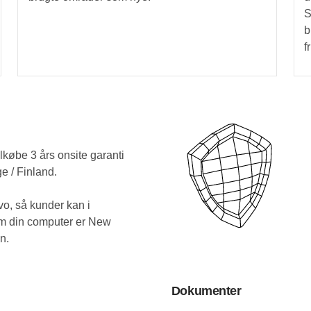
S
b
f
tilkøbe 3 års onsite garanti
e / Finland.
ovo, så kunder kan i
om din computer er New
n.
Dokumenter