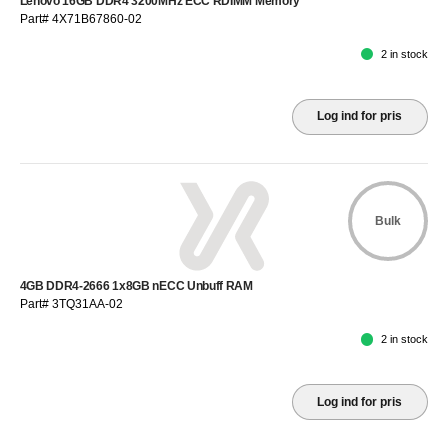
Lenovo 16GB DDR4 3200MHz ECC RDIMM Memory
Part# 4X71B67860-02
2 in stock
Log ind for pris
Bulk
4GB DDR4-2666 1x8GB nECC Unbuff RAM
Part# 3TQ31AA-02
2 in stock
Log ind for pris