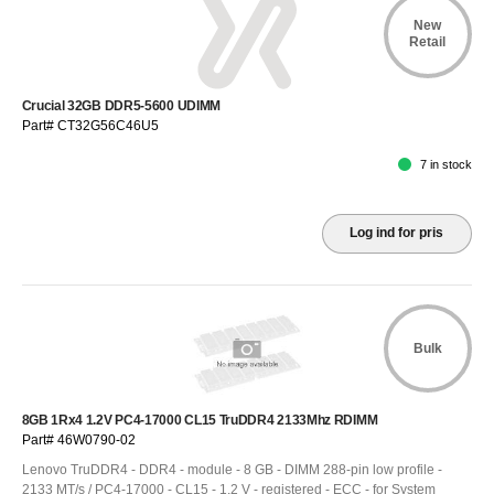
New
Retail
Crucial 32GB DDR5-5600 UDIMM
Part# CT32G56C46U5
7 in stock
Log ind for pris
Bulk
8GB 1Rx4 1.2V PC4-17000 CL15 TruDDR4 2133Mhz RDIMM
Part# 46W0790-02
Lenovo TruDDR4 - DDR4 - module - 8 GB - DIMM 288-pin low profile -
2133 MT/s / PC4-17000 - CL15 - 1.2 V - registered - ECC - for System