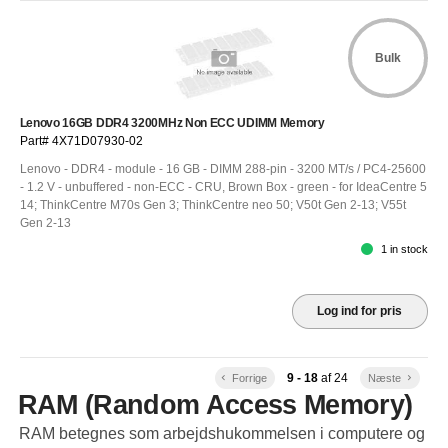
Bulk
Lenovo 16GB DDR4 3200MHz Non ECC UDIMM Memory
Part# 4X71D07930-02
Lenovo - DDR4 - module - 16 GB - DIMM 288-pin - 3200 MT/s / PC4-25600
- 1.2 V - unbuffered - non-ECC - CRU, Brown Box - green - for IdeaCentre 5
14; ThinkCentre M70s Gen 3; ThinkCentre neo 50; V50t Gen 2-13; V55t
Gen 2-13
1 in stock
Log ind for pris
9 - 18
af
24
keyboard_arrow_left
Forrige
Næste
keyboard_arrow_right
RAM (Random Access Memory)
RAM betegnes som arbejdshukommelsen i computere og