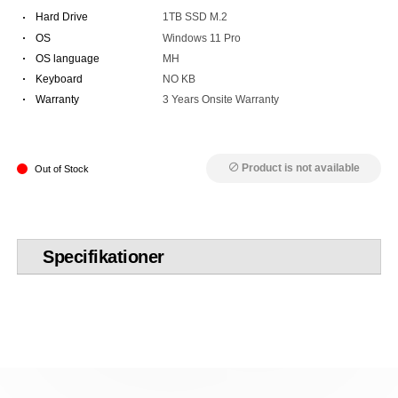
·
Hard Drive
1TB SSD M.2
·
OS
Windows 11 Pro
·
OS language
MH
·
Keyboard
NO KB
·
Warranty
3 Years Onsite Warranty
Product is not available
block
Out of Stock
Specifikationer