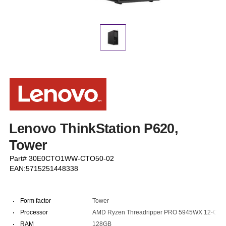
Lenovo ThinkStation P620,
Tower
Part# 30E0CTO1WW-CTO50-02
EAN:5715251448338
·
Form factor
Tower
·
Processor
AMD Ryzen Threadripper PRO 5945WX 12-Cor
·
RAM
128GB