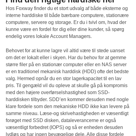
Hos Foxway finder du et stort udvalg af både eksterne og
interne harddiske til både bærbare computere, stationære
computere, servere og storage. Er du i tvivl om, hvad der
kunne være en fordel for dig eller dine kunder, så spørg
endelig vores lokale Account Managers.
Behovet for at kunne lagre vil altid være til stede uanset
om det er lokalt eller i skyen. Har du behov for at gemme
større filer på en stationær computer eller en NAS server
er en traditionel mekanisk harddisk (HDD) ofte det bedste
valg. Hermed opnår du en stor lagerkapacitet til en lav
pris. Til gengæld vil du opleve at skulle gå på kompromis
med den højere overførselshastighed som SSD-
harddisken tilbyder. SDD’en kommer desuden med nogle
klare fordele som den mekaniske HDD ikke kan levere på
samme niveau. Læse-og skrivehastigheden er væsentligt
forøget med SSD disken, dataleverancerne er også
væsentligt forbedret (IOPS) og så er enheden desuden
lydløs og har ingen bevægelige dele. Alle disse fordele