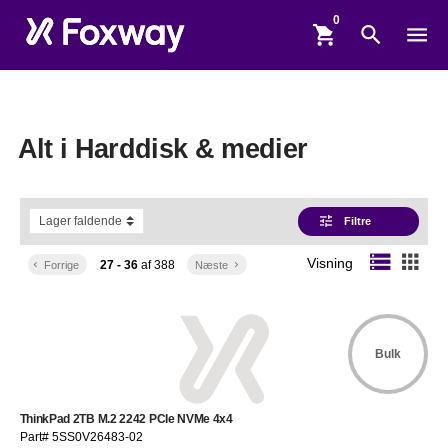
shopping_cart
search
menu
Alt i Harddisk & medier
tune
Filtre
storage
apps
Visning
27 - 36
af
388
keyboard_arrow_left
Forrige
Næste
keyboard_arrow_right
Bulk
ThinkPad 2TB M.2 2242 PCIe NVMe 4x4
Part# 5SS0V26483-02