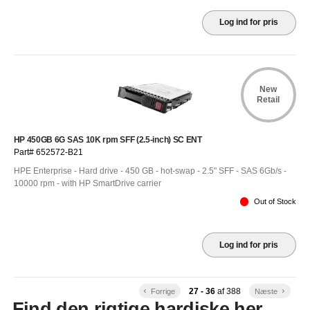
Log ind for pris
New
Retail
HP 450GB 6G SAS 10K rpm SFF (2.5-inch) SC ENT
Part# 652572-B21
HPE Enterprise - Hard drive - 450 GB - hot-swap - 2.5" SFF - SAS 6Gb/s -
10000 rpm - with HP SmartDrive carrier
Out of Stock
Log ind for pris
27 - 36
af
388
keyboard_arrow_left
Forrige
Næste
keyboard_arrow_right
Find den rigtige hardiske her